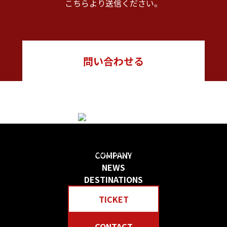
こちらより送信ください。
問い合わせる
日本の物語を感じる 贅沢な旅をしよう
Create your own “Story in Japan.” Rich tour experiences await you.
COMPANY
NEWS
DESTINATIONS
TICKET
CONTACT