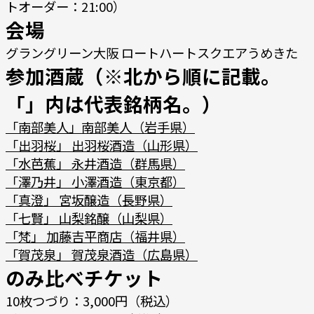
トオーダー：21:00）
会場
グラングリーン大阪 ロートハートスクエアうめきた
参加酒蔵（※北から順に記載。
「」内は代表銘柄名。）
「南部美人」南部美人（岩手県）
「出羽桜」 出羽桜酒造（山形県）
「水芭蕉」 永井酒造（群馬県）
「澤乃井」 小澤酒造（東京都）
「真澄」 宮坂醸造（長野県）
「七賢」 山梨銘醸（山梨県）
「梵」 加藤吉平商店（福井県）
「賀茂泉」 賀茂泉酒造（広島県）
のみ比べチケット
10枚つづり：3,000円（税込）