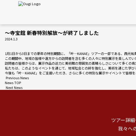
〜寺宝館 新春特別解放〜が終了しました
2024.1.3
1月1日から3日までの新年の特別期間に、「叶―KANAE」ツアーの一部である、西元
この期間中、地域の皆様や遠方からの訪問者を含む多くの人々に特別展示を楽しんでい
訪問者の皆様からは、展示作品の迫力と美術館の雰囲気の素晴らしさについて多くの肯
私たちは、このようなイベントを通じて、地域社会との絆を強化し、美術を通じた学び
今後も「叶―KANAE」をご支援いただき、さらに多くの特別な展示やイベントで皆様
Previous News
News TOP
Next News
ツアー詳細
我々へ