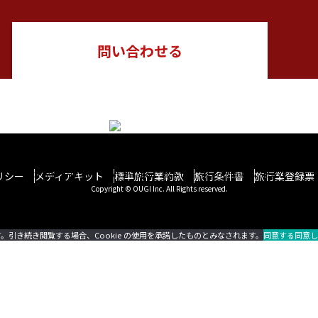
問い合わせる
日本の物語を感じる 贅沢な旅をしよう
リシー
Create your own “Story in Japan.” Rich tour experiences await you.
メディアキット
標準旅行業約款
旅行条件書
旅行業登録票
Copyright © OUGI Inc. All Rights reserved.
す。引き続き閲覧する場合、Cookie の使用を承諾したものとみなされます。
同意する
同意し