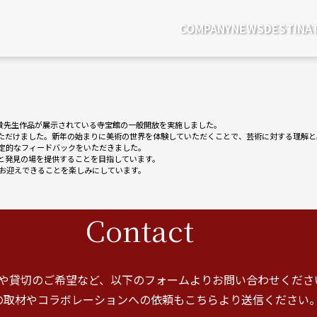
COMPANY
NEWS
DESTINA
祐貴先生作品が展示されている寺宝館の一般開放を実施しました。
ただけました。新年の始まりに美術の世界を体験していただくことで、芸術に対する理解と
定的なフィードバックをいただきました。
と発見の場を提供することを目指しています。
をお迎えできることを楽しみにしています。
Contact
や貸切のご希望など、
以下のフォームよりお問い合わせくださ
の取材やコラボレーションへの依頼も
こちらより送信ください