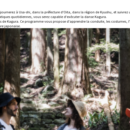
ournerez à Usa-shi, dans la préfecture d'Oita, dans la région de Kyushu, et suivrez
atiques quotidiennes, vous serez capable d'exécuter la danse Kagura.
 de Kagura. Ce programme vous propose d'apprendre la conduite, les costumes, l'his
ure japonaise.