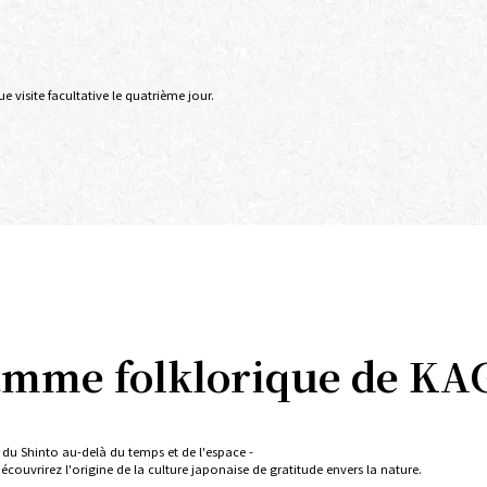
visite facultative le quatrième jour.
amme folklorique de KA
 du Shinto au-delà du temps et de l'espace -
découvrirez l'origine de la culture japonaise de gratitude envers la nature.