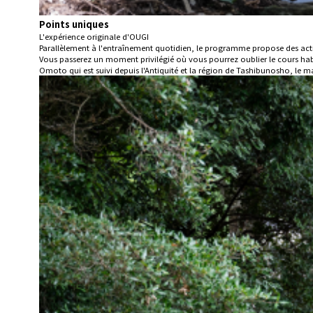
Points uniques
L'expérience originale d'OUGI
Parallèlement à l'entraînement quotidien, le programme propose des activit
Vous passerez un moment privilégié où vous pourrez oublier le cours habi
Omoto qui est suivi depuis l'Antiquité et la région de Tashibunosho, le ma