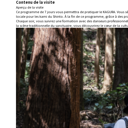
Contenu de la visite
Aperçu de la visite
Ce programme de 7 jours vous permettra de pratiquer le KAGURA. Vous séj
locale pour les kami du Shinto. À la fin de ce programme, grâce à des pr
Chaque soir, vous suivrez une formation avec des danseurs professionnels
la scène traditionnelle du sanctuaire, vous découvrirez le cœur de la cult