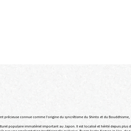
ement précieuse connue comme l'origine du syncrétisme du Shinto et du Bouddhisme, 
urel populaire immatériel important au Japon. Il est localisé et hérité depuis plus 
 par une représentation traditionnelle exclusive, Buzen Iwato Kagura in Usa, de part