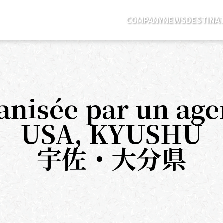
COMPANY
NEWS
DESTINA
anisée par un age
USA, KYUSHU
宇佐・大分県