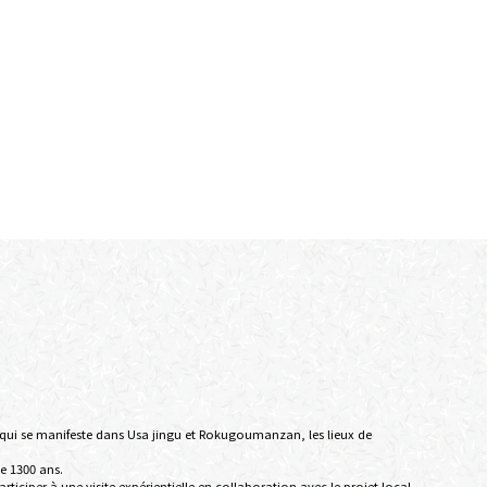
qui se manifeste dans Usa jingu et Rokugoumanzan, les lieux de
de 1300 ans.
iciper à une visite expérientielle en collaboration avec le projet local